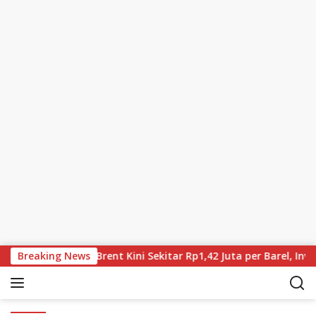
Skip to content
ia Terus Turun, Brent Kini Sekitar Rp1,42 Juta per Barel, Inves
Breaking News