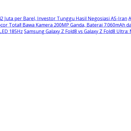
2 Juta per Barel, Investor Tunggu Hasil Negosiasi AS-Iran
A
or Total! Bawa Kamera 200MP Ganda, Baterai 7.060mAh da
OLED 185Hz
Samsung Galaxy Z Fold8 vs Galaxy Z Fold8 Ultra