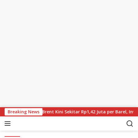
Skip to content
ia Terus Turun, Brent Kini Sekitar Rp1,42 Juta per Barel, Inves
Breaking News