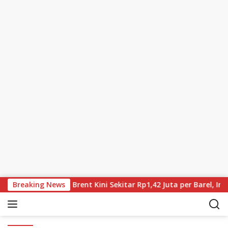
Skip to content
nia Terus Turun, Brent Kini Sekitar Rp1,42 Juta per Barel, Inve
Breaking News