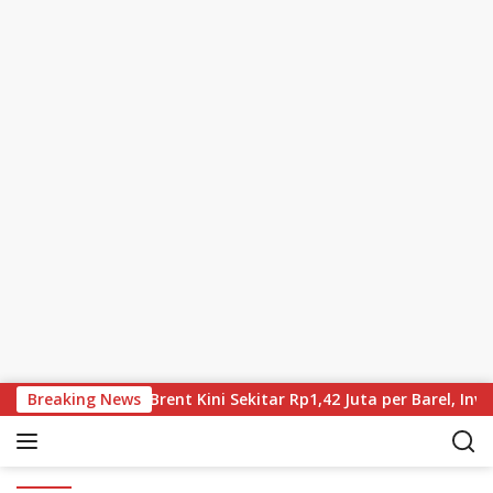
Skip to content
ia Terus Turun, Brent Kini Sekitar Rp1,42 Juta per Barel, Inves
Breaking News