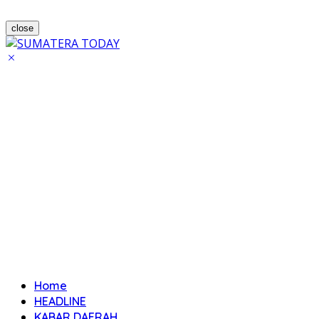
close
Home
HEADLINE
KABAR DAERAH