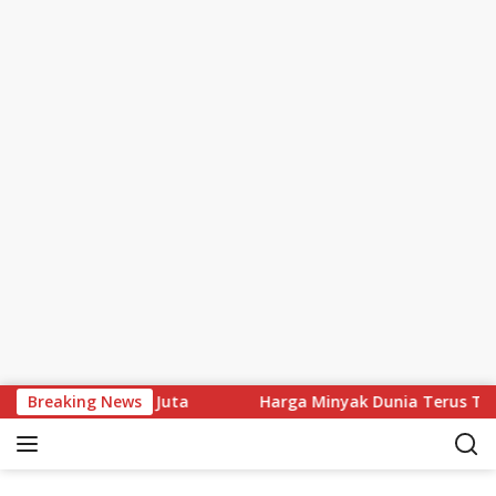
Skip to content
 Tembus Rp11 Juta
Breaking News
Harga Minyak Dunia Terus Turun, Bren