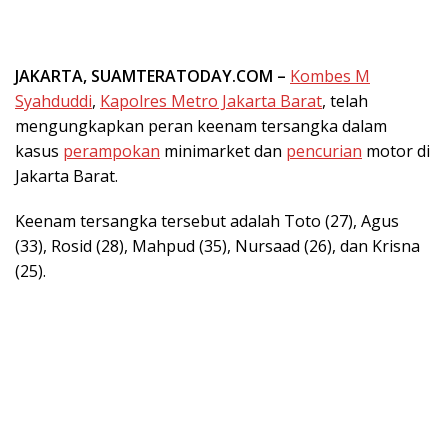
JAKARTA, SUAMTERATODAY.COM –
Kombes M
Syahduddi
,
Kapolres Metro Jakarta Barat
, telah
mengungkapkan peran keenam tersangka dalam
kasus
perampokan
minimarket dan
pencurian
motor di
Jakarta Barat.
Keenam tersangka tersebut adalah Toto (27), Agus
(33), Rosid (28), Mahpud (35), Nursaad (26), dan Krisna
(25).