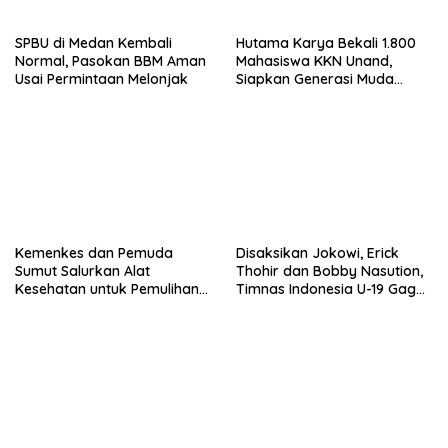
SPBU di Medan Kembali
Hutama Karya Bekali 1.800
Normal, Pasokan BBM Aman
Mahasiswa KKN Unand,
Usai Permintaan Melonjak
Siapkan Generasi Muda
Maksimalkan Potensi Tol
Trans Sumatera
Kemenkes dan Pemuda
Disaksikan Jokowi, Erick
Sumut Salurkan Alat
Thohir dan Bobby Nasution,
Kesehatan untuk Pemulihan
Timnas Indonesia U-19 Gagal
Pascabencana di Sumatera
ke Final Usai Dikalahkan
Australia